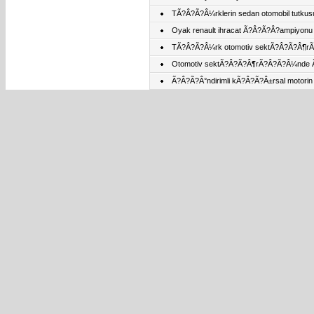
TÃ?Â?Ã?Â¼rklerin sedan otomobil tutk
Oyak renault ihracat Ã?Â?Ã?Â?ampiyonu 
TÃ?Â?Ã?Â¼rk otomotiv sektÃ?Â?Ã?Â¶rÃ
Otomotiv sektÃ?Â?Ã?Â¶rÃ?Â?Ã?Â¼nde 
Ã?Â?Ã?Â°ndirimli kÃ?Â?Ã?Â±rsal motori