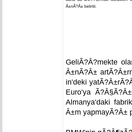
Â±nÃ?Â± belirtti.
GeliÃ?Â?mekte ol
Â±nÃ?Â± artÃ?Â±rm
in'deki yatÃ?Â±rÃ
Euro'ya Ã?Â§Ã?Â±
Almanya'daki fabr
Â±m yapmayÃ?Â± p