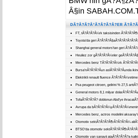
BMW'nin gÃ?Â¶zÃ?
Â§in
SABAH.COM.
DÃ?Â?Ã?Â°Ã?Â?Ã?Â?ER Ã?Â?Ã
FT, tÃ?Â?Ã?Â¼rk taksisinden Ã?Â?Ã?Â¶
Toyota'da geri Ã?Â?Ã?Â§aÃ?Â?Ã?Â?Ã?
Shanghai general motors'tan geri Ã?Â
Heuliez zor gÃ?Â?Ã?Â¼nler geÃ?Â?Ã?Â§i
Mercedes benz TÃ?Â?Ã?Â¼rk Ã?Â?Ã?Â¼
Bursa'nÃ?Â?Ã?Â±n aslÃ?Â?Ã?Â±nda iki
Elektrikli renault fluence Ã?Â?Ã?Â¼reti
Psa peugeot citroen, gelirini % 27,5 ar
General motors 8,1 milyar dolarÃ?Â?Ã?Â
TofaÃ?Â?Ã?Â? doblonun Abd'ye ihracat
Avrupa da bÃ?Â?Ã?Â¼yÃ?Â?Ã?Â¼menin 
Mercedes benz, actros modelini aksara
Otomotiv sektÃ?Â?Ã?Â¶rÃ?Â?Ã?Â¼ altÃ?Â?
BTSO'da otomotiv sektÃ?Â?Ã?Â¶rÃ?Â?
Otomotiv yan sanayii ataÃ?Â?Ã?Â?a kal