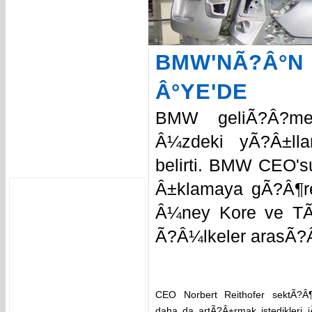
BMW'NÃ?Â°
Â°YE'DE
BMW geliÃ?Â?me
Â¼zdeki yÃ?Â±lla
belirti. BMW CEO's
Â±klamaya gÃ?Â¶re
Â¼ney Kore ve TÃ?
Ã?Â¼lkeler arasÃ?Â
CEO Norbert Reithofer sektÃ?Â
daha da artÃ?Â±rmak istedikleri 