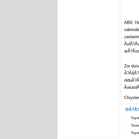
ABD Ha
vaktin
canlanm
Â±lÃ?Â±
arÃ?Â±s
Zor dur
Ã?Â§Ã?Â
olduÃ?Â
Â±kardÃ
Chrysle
DÃ?Â
Toyo
Tsun
Toyo