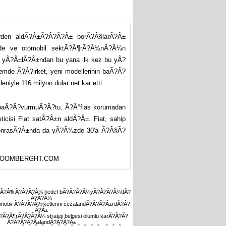
rden aldÃ?Â±Ã?Â?Ã?Â± borÃ?Â§larÃ?Â±
nde ve otomobil sektÃ?Â¶rÃ?Â¼nÃ?Â¼n
7 yÃ?Â±lÃ?Â±ndan bu yana ilk kez bu yÃ?
mde Ã?Â?irket, yeni modellerinin baÃ?Â?
le 116 milyon dolar net kar etti.
 baÃ?Â?vurmuÃ?Â?tu. Ã?Â°flas korumadan
icisi Fiat satÃ?Â±n aldÃ?Â±. Fiat, sahip
 sonrasÃ?Â±nda da yÃ?Â¼zde 30'a Ã?Â§Ã?
LOOMBERGHT.COM
Â?Ã?Â¶rÃ?Â?Ã?Â¼ hedef bÃ?Â?Ã?Â¼yÃ?Â?Ã?Â¼ttÃ?
Â?Ã?Â¼
omotiv Ã?Â?Ã?Â?irketlerini cezalandÃ?Â?Ã?Â±rdÃ?Â?
Ã?Â±
?Ã?Â¶rÃ?Â?Ã?Â¼ strateji belgesi olumlu karÃ?Â?Ã?
Â?Ã?Â?Ã?Â±landÃ?Â?Ã?Â±