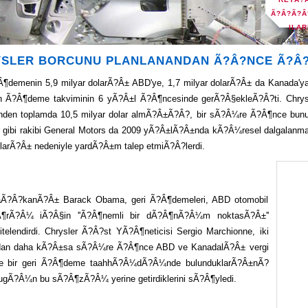
Ã?Â?Ã?Â
ILAR
FAALÃ?
SLER BORCUNU PLANLANANDAN Ã?Â?NCE Ã?Â
Â¶demenin 5,9 milyar dolarÃ?Â± ABD'ye, 1,7 milyar dolarÃ?Â± da Kanada
n Ã?Â¶deme takviminin 6 yÃ?Â±l Ã?Â¶ncesinde gerÃ?Â§ekleÃ?Â?ti. Chr
den toplamda 10,5 milyar dolar almÃ?Â±Ã?Â?, bir sÃ?Â¼re Ã?Â¶nce bun
r gibi rakibi General Motors da 2009 yÃ?Â±lÃ?Â±nda kÃ?Â¼resel dalgal
arÃ?Â± nedeniyle yardÃ?Â±m talep etmiÃ?Â?lerdi.
Ã?Â?kanÃ?Â± Barack Obama, geri Ã?Â¶demeleri, ABD otomobil
Â¶rÃ?Â¼ iÃ?Â§in ''Ã?Â¶nemli bir dÃ?Â¶nÃ?Â¼m noktasÃ?Â±''
itelendirdi. Chrysler Ã?Â?st YÃ?Â¶neticisi Sergio Marchionne, iki
dan daha kÃ?Â±sa sÃ?Â¼re Ã?Â¶nce ABD ve KanadalÃ?Â± vergi
re bir geri Ã?Â¶deme taahhÃ?Â¼dÃ?Â¼nde bulunduklarÃ?Â±nÃ?
ugÃ?Â¼n bu sÃ?Â¶zÃ?Â¼ yerine getirdiklerini sÃ?Â¶yledi.