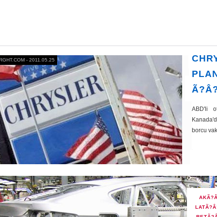
CHR
HT.COM - 2011.05.25
PLA
Ã?Â
ABD'li o
Kanada'
borcu va
AKÃ?
LATÃ?Â
RETÃ?Â