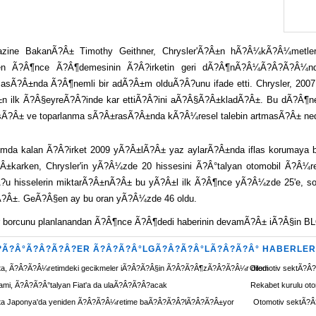
zine BakanÃ?Â± Timothy Geithner, Chrysler'Ã?Â±n hÃ?Â¼kÃ?Â¼metle
den Ã?Â¶nce Ã?Â¶demesinin Ã?Â?irketin geri dÃ?Â¶nÃ?Â¼Ã?Â?Ã?Â¼
asÃ?Â±nda Ã?Â¶nemli bir adÃ?Â±m olduÃ?Â?unu ifade etti. Chrysler, 200
n ilk Ã?Â§eyreÃ?Â?inde kar ettiÃ?Â?ini aÃ?Â§Ã?Â±kladÃ?Â±. Bu dÃ?Â¶ne
Ã?Â± ve toparlanma sÃ?Â±rasÃ?Â±nda kÃ?Â¼resel talebin artmasÃ?Â± nedeniy
umda kalan Ã?Â?irket 2009 yÃ?Â±lÃ?Â± yaz aylarÃ?Â±nda iflas korumaya
±karken, Chrysler'in yÃ?Â¼zde 20 hissesini Ã?Â°talyan otomobil Ã?Â¼ret
?u hisselerin miktarÃ?Â±nÃ?Â± bu yÃ?Â±l ilk Ã?Â¶nce yÃ?Â¼zde 25'e,
?Â±. GeÃ?Â§en ay bu oran yÃ?Â¼zde 46 oldu.
r borcunu planlanandan Ã?Â¶nce Ã?Â¶dedi
haberinin devamÃ?Â± iÃ?Â§in
B
?Ã?Â°Ã?Â?Ã?Â?ER Ã?Â?Ã?Â°LGÃ?Â?Ã?Â°LÃ?Â?Ã?Â° HABERLER
ta, Ã?Â?Ã?Â¼retimdeki gecikmeler iÃ?Â?Ã?Â§in Ã?Â?Ã?Â¶zÃ?Â?Ã?Â¼r diledi
Otomotiv sektÃ?
ami, Ã?Â?Ã?Â°talyan Fiat'a da ulaÃ?Â?Ã?Â?acak
Rekabet kurulu ot
ta Japonya'da yeniden Ã?Â?Ã?Â¼retime baÃ?Â?Ã?Â?lÃ?Â?Ã?Â±yor
Otomotiv sektÃ?Â