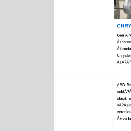
CHRY
Geri Ã?
Â±rlana
Â¼metin
Chrysle
Â±Ã?Â?l
ABD Ba
sektÃ?
olarak n
yÃ?Â±l
verenle
Â± ve b