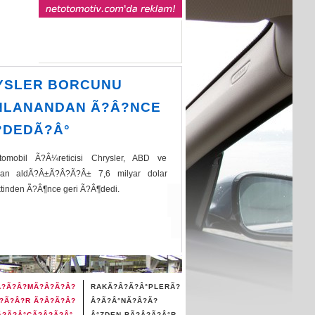
YSLER BORCUNU
NLANANDAN Ã?Â?NCE
?DEDÃ?Â°
tomobil Ã?Â¼reticisi Chrysler, ABD ve
dan aldÃ?Â±Ã?Â?Ã?Â± 7,6 milyar dolar
ktinden Ã?Â¶nce geri Ã?Â¶dedi.
Â?Ã?Â?MÃ?Â?Ã?Â?
RAKÃ?Â?Ã?Â°PLERÃ?
?Ã?Â?R Ã?Â?Ã?Â?
Â?Ã?Â°NÃ?Â?Ã?
?Ã?Â°CÃ?Â?Ã?Â°,
Â°ZDEN BÃ?Â?Ã?Â°R