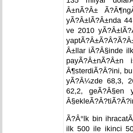
135 milyar dola
Â±nÃ?Â± Ã?Â¶ngÃ?
yÃ?Â±lÃ?Â±nda 44 b
ve 2010 yÃ?Â±lÃ?Â
yaptÃ?Â±Ã?Â?Ã?Â±
Â±llar iÃ?Â§inde il
payÃ?Â±nÃ?Â±n i
Â¶sterdiÃ?Â?ini, b
yÃ?Â¼zde 68,3, 2
62,2, geÃ?Â§en 
Â§ekleÃ?Â?tiÃ?Â?ini
Ã?Â°lk bin ihracat
ilk 500 ile ikinci