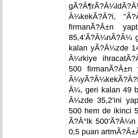
gÃ?Â¶rÃ?Â¼ldÃ?Â
Â¼kekÃ?Â?i, ''Ã?
firmanÃ?Â±n yap
85,4'Ã?Â¼nÃ?Â¼ ger
kalan yÃ?Â¼zde 14
Â¼rkiye ihracatÃ
500 firmanÃ?Â±n
Â¼yÃ?Â¼kekÃ?Â?i,
Â¼, geri kalan 49 
Â¼zde 35,2'ini ya
500 hem de ikinci
Ã?Â°lk 500'Ã?Â¼n 
0,5 puan artmÃ?Â±Ã