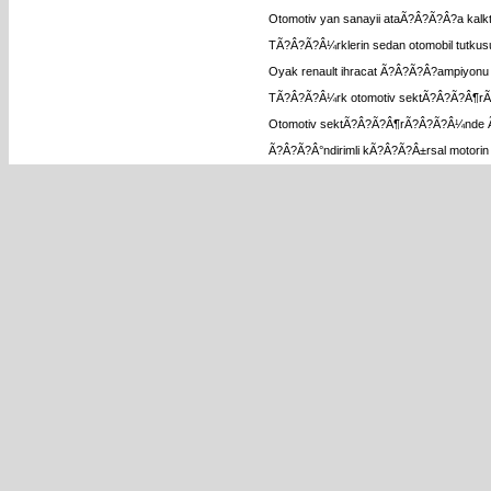
Otomotiv yan sanayii ataÃ?Â?Ã?Â?a kal
TÃ?Â?Ã?Â¼rklerin sedan otomobil tutk
Oyak renault ihracat Ã?Â?Ã?Â?ampiyonu 
TÃ?Â?Ã?Â¼rk otomotiv sektÃ?Â?Ã?Â¶rÃ
Otomotiv sektÃ?Â?Ã?Â¶rÃ?Â?Ã?Â¼nde 
Ã?Â?Ã?Â°ndirimli kÃ?Â?Ã?Â±rsal motori