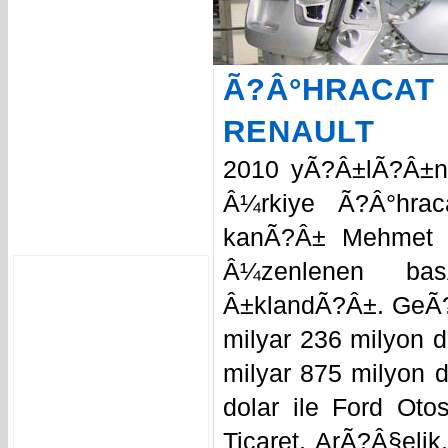
Ã?Â°HRACA
RENAULT
2010 yÃ?Â±lÃ?Â±nda
Â¼rkiye Ã?Â°hrac
kanÃ?Â± Mehmet 
Â¼zenlenen bas
Â±klandÃ?Â±. GeÃ
milyar 236 milyon d
milyar 875 milyon 
dolar ile Ford Oto
Ticaret, ArÃ?Â§eli