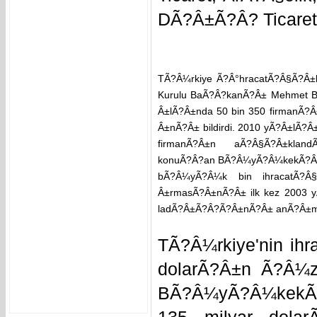
DÃ?Â±Ã?Â? Ticaret i
TÃ?Â¼rkiye Ã?Â°hracatÃ?Â§Ã?Â±l
Kurulu BaÃ?Â?kanÃ?Â± Mehmet 
Â±lÃ?Â±nda 50 bin 350 firmanÃ?Â±
Â±nÃ?Â± bildirdi. 2010 yÃ?Â±lÃ?Â±n
firmanÃ?Â±n aÃ?Â§Ã?Â±kland
konuÃ?Â?an BÃ?Â¼yÃ?Â¼kekÃ?Â?i,
bÃ?Â¼yÃ?Â¼k bin ihracatÃ?Â§
Â±rmasÃ?Â±nÃ?Â± ilk kez 2003 
ladÃ?Â±Ã?Â?Ã?Â±nÃ?Â± anÃ?Â±m
TÃ?Â¼rkiye'nin ih
dolarÃ?Â±n Ã?Â¼zer
BÃ?Â¼yÃ?Â¼kekÃ?Â