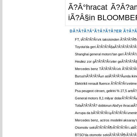
Ã?Â°hracat Ã?Â?a
iÃ?Â§in
BLOOMBE
DÃ?Â?Ã?Â°Ã?Â?Ã?Â?ER Ã?Â?Ã
FT, tÃ?Â?Ã?Â¼rk taksisinden Ã?Â?Ã?Â¶
Toyota'da geri Ã?Â?Ã?Â§aÃ?Â?Ã?Â?Ã?
Shanghai general motors'tan geri Ã?Â
Heuliez zor gÃ?Â?Ã?Â¼nler geÃ?Â?Ã?Â§i
Mercedes benz TÃ?Â?Ã?Â¼rk Ã?Â?Ã?Â¼
Bursa'nÃ?Â?Ã?Â±n aslÃ?Â?Ã?Â±nda iki
Elektrikli renault fluence Ã?Â?Ã?Â¼reti
Psa peugeot citroen, gelirini % 27,5 ar
General motors 8,1 milyar dolarÃ?Â?Ã?Â
TofaÃ?Â?Ã?Â? doblonun Abd'ye ihracat
Avrupa da bÃ?Â?Ã?Â¼yÃ?Â?Ã?Â¼menin 
Mercedes benz, actros modelini aksara
Otomotiv sektÃ?Â?Ã?Â¶rÃ?Â?Ã?Â¼ altÃ?Â?
BTSO'da otomotiv sektÃ?Â?Ã?Â¶rÃ?Â?