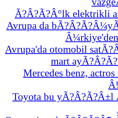
vazge
Ã?Â?Ã?Â°lk elektrikli 
Avrupa da bÃ?Â?Ã?Â¼y
Â¼rkiye'de
Avrupa'da otomobil sat
mart ayÃ?Â?Ã?
Mercedes benz, actros
Â
Toyota bu yÃ?Â?Ã?Â±l 