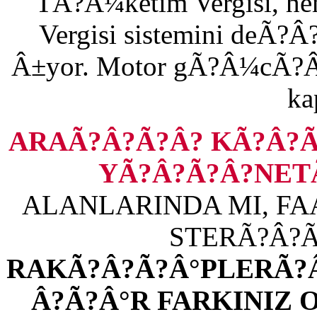
TÃ?Â¼ketim Vergisi, h
Vergisi sistemini deÃ?
Â±yor. Motor gÃ?Â¼cÃ?Â¼
ka
ARAÃ?Â?Ã?Â? KÃ?Â?Ã
YÃ?Â?Ã?Â?NET
ALANLARINDA MI, FA
STERÃ?Â?
RAKÃ?Â?Ã?Â°PLERÃ?Â
Â?Ã?Â°R FARKINIZ 