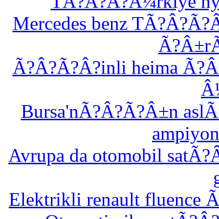
TÃ?Â?Ã?Â¼rkiye hyu
Mercedes benz TÃ?Â?Ã?Â
Ã?Â±r
Ã?Â?Ã?Â?inli heima Ã?Â
Â
Bursa'nÃ?Â?Ã?Â±n aslÃ
ampiyo
Avrupa da otomobil sat
Elektrikli renault fluen