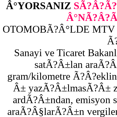
Â°YORSANIZ
SÃ?Â?Ã?
Â°NÃ?Â?Ã?
OTOMOBÃ?Â°LDE MTV 
Ã
Sanayi ve Ticaret Ba
satÃ?Â±lan araÃ?
gram/kilometre Ã?Â?ekl
Â± yazÃ?Â±lmasÃ?Â± zo
ardÃ?Â±ndan, emisyon
araÃ?Â§larÃ?Â±n vergilen