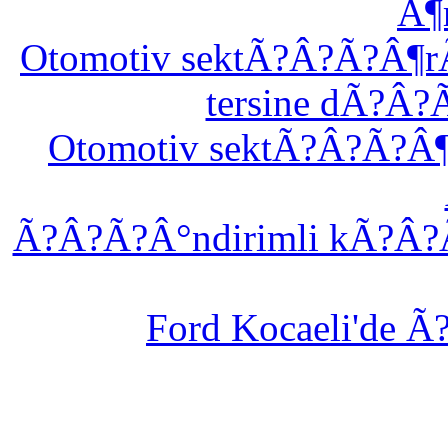
Â¶
Otomotiv sektÃ?Â?Ã?Â¶
tersine dÃ?Â
Otomotiv sektÃ?Â?Ã?Â
Ã?Â?Ã?Â°ndirimli kÃ?Â?
Ford Kocaeli'de Ã