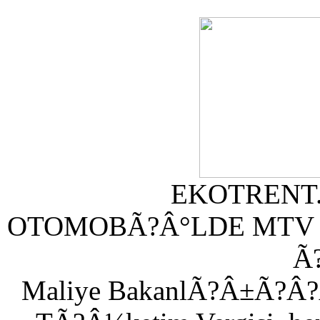
EKOTRENT.C
OTOMOBÃ?Â°LDE MTV 
Ã
Maliye BakanlÃ?Â±Ã?Â?Ã