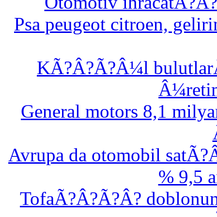
Otomotiv ihracatÃ?
Psa peugeot citroen, gel
KÃ?Â?Ã?Â¼l bulutla
Â¼reti
General motors 8,1 mil
Avrupa da otomobil sat
% 9,5 
TofaÃ?Â?Ã?Â? doblonun