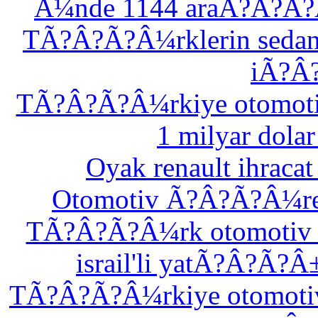
Â¼nde 1144 araÃ?Â?Ã
TÃ?Â?Ã?Â¼rklerin sedan
iÃ?Â
TÃ?Â?Ã?Â¼rkiye otomot
1 milyar dol
Oyak renault ihrac
Otomotiv Ã?Â?Ã?Â¼re
TÃ?Â?Ã?Â¼rk otomotiv
israil'li yatÃ?Â?
TÃ?Â?Ã?Â¼rkiye otomoti