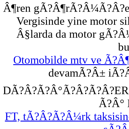
Â¶ren gÃ?Â¶rÃ?Â¼Ã?Â?e 
Vergisinde yine motor si
Â§larda da motor gÃ?
bu
Otomobilde mtv ve Ã?Â
devamÃ?Â± iÃ?
DÃ?Â?Ã?Â°Ã?Â?Ã?Â?ER
Ã?Â°
FT, tÃ?Â?Ã?Â¼rk taksis