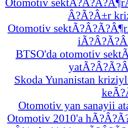
Otomotiv sektÃ?Â?Ã?Â¶
Â?Ã?Â±r krizi
Otomotiv sektÃ?Â?Ã?Â¶r
iÃ?Â?Ã?Â?
BTSO'da otomotiv sek
yatÃ?Â?Ã?Â
Skoda Yunanistan krizi
keÃ?
Otomotiv yan sanayii
Otomotiv 2010'a hÃ?Â?Ã