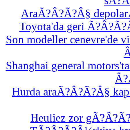
sÃ?Â
AraÃ?Â?Ã?Â§ depolar
Toyota'da geri Ã?Â?
Son modeller cenevre'de
Shanghai general motors
Â?
Hurda araÃ?Â?Ã?Â§ ka
Heuliez zor gÃ?Â?Ã