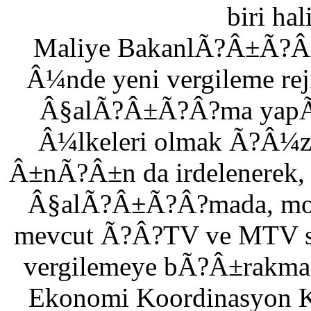
biri hal
Maliye BakanlÃ?Â±Ã?Â?
Â¼nde yeni vergileme rej
Â§alÃ?Â±Ã?Â?ma yapÃ?
Â¼lkeleri olmak Ã?Â¼
Â±nÃ?Â±n da irdelenerek, r
Â§alÃ?Â±Ã?Â?mada, moto
mevcut Ã?Â?TV ve MTV sis
vergilemeye bÃ?Â±rakma
Ekonomi Koordinasyon 