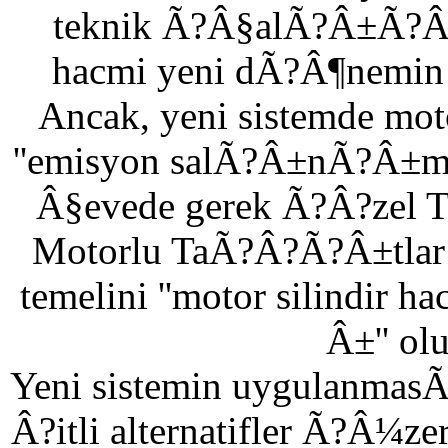
teknik Ã?Â§alÃ?Â±Ã?Â?
hacmi yeni dÃ?Â¶nemin v
Ancak, yeni sistemde mot
''emisyon salÃ?Â±nÃ?Â±m
Â§evede gerek Ã?Â?zel T
Motorlu TaÃ?Â?Ã?Â±tlar V
temelini ''motor silindi
Â±'' ol
Yeni sistemin uygulanm
Â?itli alternatifler Ã?Â¼ze