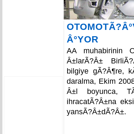
OTOMOTÃ?Â
Â°YOR
AA muhabirinin O
Â±larÃ?Â± BirliÃ
bilgiye gÃ?Â¶re, 
daralma, Ekim 200
Â±l boyunca, T
ihracatÃ?Â±na eks
yansÃ?Â±dÃ?Â±.