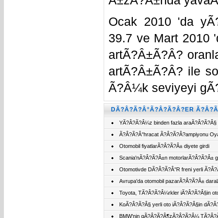
Â±zÃ?Â±nda yavaÃ
Ocak 2010 'da yÃ
39.7 ve Mart 2010
artÃ?Â±Ã?Â? oranla
artÃ?Â±Ã?Â? ile s
Ã?Â¼k seviyeyi g
DÃ?Â?Ã?Â°Ã?Â?Ã?Â?ER Ã?Â?Ã
YÃ?Â?Ã?Â¼z binden fazla araÃ?Â?Ã?Â§ 
Ã?Â?Ã?Â°hracat Ã?Â?Ã?Â?ampiyonu Oya
Otomobil fiyatlarÃ?Â?Ã?Â± diyete girdi
Scania'nÃ?Â?Ã?Â±n motorlarÃ?Â?Ã?Â
Otomotivde DÃ?Â?Ã?Â°R freni yerli Ã?Â
Avrupa'da otomobil pazarÃ?Â?Ã?Â± d
Toyota, TÃ?Â?Ã?Â¼rkler iÃ?Â?Ã?Â§in o
KoÃ?Â?Ã?Â§ yerli oto iÃ?Â?Ã?Â§in d
BMW'nin gÃ?Â?Ã?Â¶zÃ?Â?Ã?Â¼ TÃ?Â?Ã