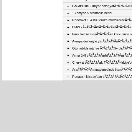
GM ABD'de 2 milyar dolar yatÃ?Â?Ã?Â±
1 kamyon 5 otomobile bedel
Chevrolet 154.000 cruze modeli arac
BMW kÃ?Â?Ã?Â¢rÃ?Â?Ã?Â±nÃ?Â?Ã?Â± 4
Pars 6x6 ile mayÃ?Â?Ã?Â±n korkusuna 
Avrupa devleriyle yarÃ?Â?Ã?Â±Ã?Â?Ã?
Otomobilde mtv ve Ã?Â?Ã?Â¶tv deÃ?Â?
Arma 8x8 zÃ?Â?Ã?Â±rhlÃ?Â?Ã?Â±sÃ?
Chery artÃ?Â?Ã?Â±k TÃ?Â?Ã?Â¼rkiye'd
AraÃ?Â?Ã?Â§ muayenesinde inanÃ?Â?Ã
Renault - Nissan'dan sÃ?Â?Ã?Â±fÃ?Â?Ã?