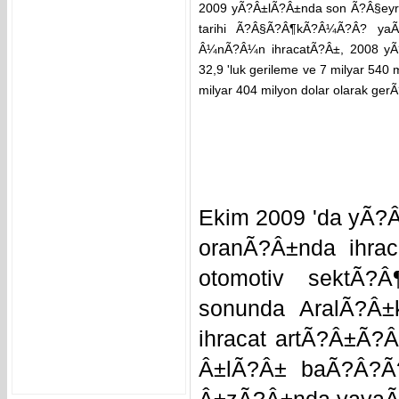
2009 yÃ?Â±lÃ?Â±nda son Ã?Â§eyr
tarihi Ã?Â§Ã?Â¶kÃ?Â¼Ã?Â? yaÃ
Â¼nÃ?Â¼n ihracatÃ?Â±, 2008 y
32,9 'luk gerileme ve 7 milyar 540
milyar 404 milyon dolar olarak ger
Ekim 2009 'da yÃ?
oranÃ?Â±nda ihra
otomotiv sektÃ?
sonunda AralÃ?Â±
ihracat artÃ?Â±Ã
Â±lÃ?Â± baÃ?Â?Ã?