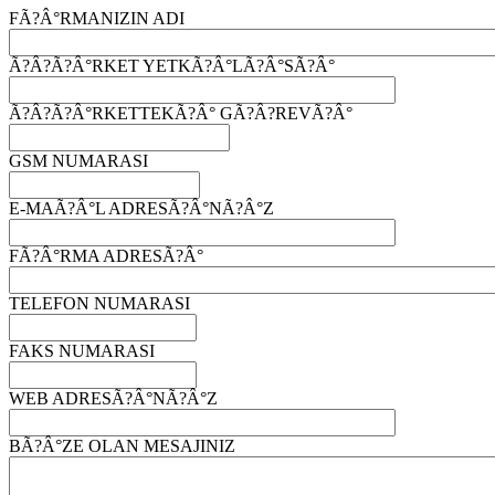
FÃ?Â°RMANIZIN ADI
Ã?Â?Ã?Â°RKET YETKÃ?Â°LÃ?Â°SÃ?Â°
Ã?Â?Ã?Â°RKETTEKÃ?Â° GÃ?Â?REVÃ?Â°
GSM NUMARASI
E-MAÃ?Â°L ADRESÃ?Â°NÃ?Â°Z
FÃ?Â°RMA ADRESÃ?Â°
TELEFON NUMARASI
FAKS NUMARASI
WEB ADRESÃ?Â°NÃ?Â°Z
BÃ?Â°ZE OLAN MESAJINIZ